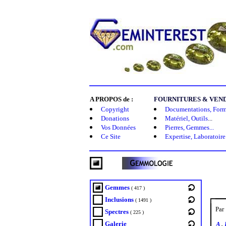
A PROPOS de :
FOURNITURES & VENDE
Copyright
Documentations, Forma
Donations
Matériel, Outils
...
Vos Données
Pierres, Gemmes...
Ce Site
Expertise, Laboratoire.
Gemmes
( 417 )
Inclusions
( 1491 )
Par 
Spectres
( 225 )
Galerie
A
.