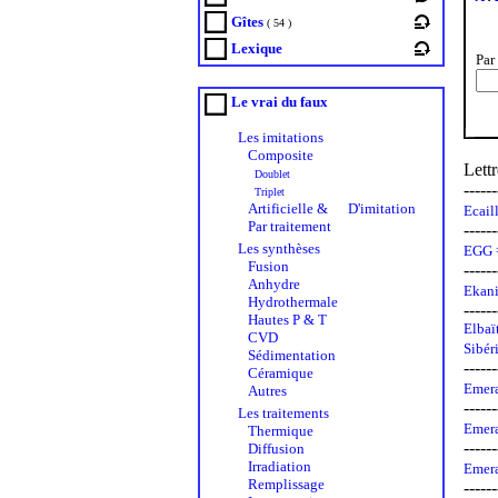
Gîtes
( 54 )
Lexique
Pa
Le vrai du faux
Les imitations
Composite
Lett
Doublet
------
Triplet
Artificielle &
D'imitation
Ecail
Par traitement
------
Les synthèses
EGG =
Fusion
------
Anhydre
Ekani
Hydrothermale
------
Hautes P & T
Elbaït
CVD
Sibér
Sédimentation
------
Céramique
Emera
Autres
------
Les traitements
Emera
Thermique
------
Diffusion
Irradiation
Emera
Remplissage
------