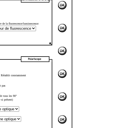
e de la fluorescence/luminescence:
>
Rétablit constamment
t pas
it tous les 90°
 si présent)