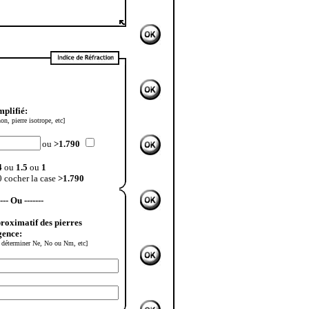
mplifié:
hon, pierre isotrope, etc]
ou
>1.790
4
ou
1.5
ou
1
0 cocher la case
>1.790
---- Ou
-------
proximatif des pierres
gence:
ur déterminer Ne, No ou Nm, etc]