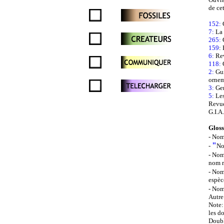
de ce
152:
C
7:
La 
265:
G
159
:
6:
Rev
118:
G
2:
Gui
ornem
3:
Ge
5:
Les
Revue
G.I.A.
Gloss
- Nom
"
-
No
- Nom
nom r
- Nom
espèc
- Nom
Autre
Note: 
les d
Doubl