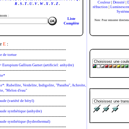
Couleur
|
Densité
|
R
.
S
.
T
.
U
.
V
.
W
.
X
.
Y
.
Z
.
réfraction
|
Luminescen
Système 
r nom
:
Liste
Note: Pour remonter directeme
Complète
re
E
:
----------------------------------------------
338
le de tortue
----------------------------------------------
401
 Europium Gallium Garnet (artificiel: anhydre)
----------------------------------------------
276
te*
----------------------------------------------
e*: Rubellite, Verdelite, Indigolite, "Paraïba", Achroïte,
199
ite, "Melon d'eau"
----------------------------------------------
7
ude (variété de béryl)
----------------------------------------------
8
ude synthétique (anhydre)
----------------------------------------------
9
ude synthétique (hydrothermal)
----------------------------------------------