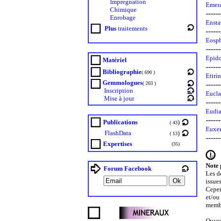
Impregnation
Emera
Chimique
------
Enrobage
Ensta
Plus
traitements
------
Eosph
------
Epido
Matériel
------
Bibliographie
( 690 )
Ettri
Gemmologues
------
( 203 )
Inscription
Eucla
Mise à jour
------
Eudia
------
Publications
)
( 43
Euxen
FlashData
)
( 13
------
Expertises
(35)
Note 
Forum Facebook
Les d
issue
Cepen
et/ou
memb
Ouvra