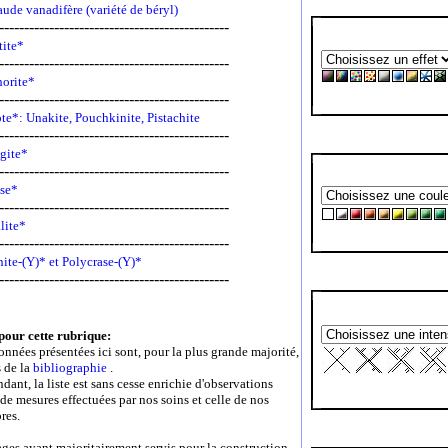
421
ude vanadifère (variété de béryl)
----------------------------------------------
132
tite*
----------------------------------------------
278
orite*
----------------------------------------------
122
te*: Unakite, Pouchkinite, Pistachite
----------------------------------------------
277
ngite*
----------------------------------------------
97
se*
----------------------------------------------
195
lite*
----------------------------------------------
279
ite-(Y)* et Polycrase-(Y)*
----------------------------------------------
pour cette rubrique:
onnées présentées ici sont, pour la plus grande majorité,
s de la
bibliographie
.
dant, la liste est sans cesse enrichie d'observations
 de mesures effectuées par nos soins et celle de nos
res.
ges ayant majoritairement servis pour la construction