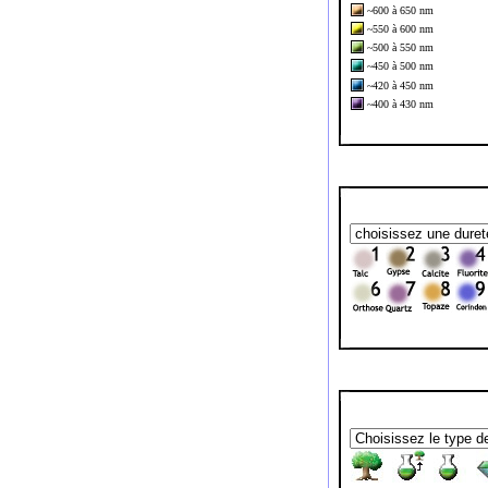
~600 à 650 nm
~550 à 600 nm
~500 à 550 nm
~450 à 500 nm
~420 à 450 nm
~400 à 430 nm