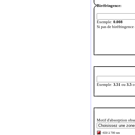
Biréfringence:
Exemple:
0.008
Si pas de biréfringence
Exemple:
3.51
ou
3.5
o
Motif d'absorption obse
~650 à 700 nm