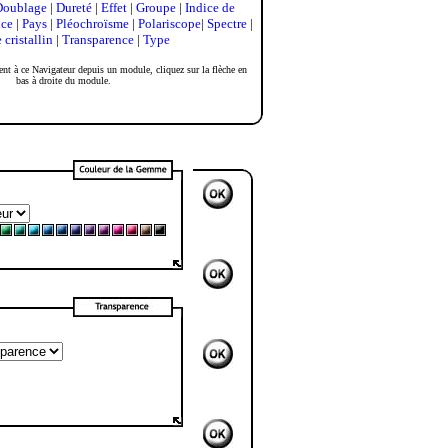
Doublage
|
Dureté
|
Effet
|
Groupe
|
Indice de
ce
|
Pays
|
Pléochroïsme
|
Polariscope
|
Spectre
|
cristallin
|
Transparence
|
Type
nt à ce Navigateur depuis un module, cliquez sur la flèche en
bas à droite du module.