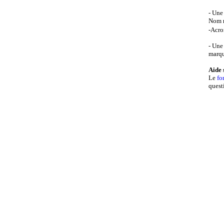
- Une
Nom r
-Acr
- Une
marqu
Aide 
Le
fo
questi