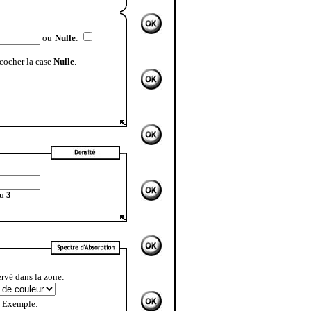
ou
Nulle
:
 cocher la case
Nulle
.
u
3
rvé dans la zone:
Exemple: