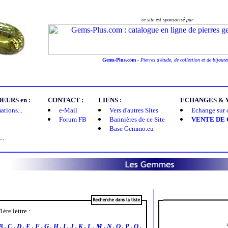
ce site est sponsorisé par
Gems-Plus.com
-
Pierres d'étude, de collection et de bijoute
URS en :
CONTACT :
LIENS :
ECHANGES & V
tions...
e-Mail
Vers d'autres Sites
Echange sur ce
Forum FB
Bannières de ce Site
VENTE DE
Base Gemmo.eu
..
1ère lettre :
B
.
C
.
D
.
E
.
F
.
G
.
H
.
I
.
J
.
K
.
L
.
M
.
N
.
O
.
P
.
Q
.