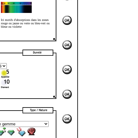
Ici motifs d'absorptions dans les zones
rouge ou jaune ou verte ou bleu-vert ou
bleue ou violette