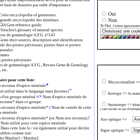
tte base de données par ordre d'importance:
Oui
olor encyclopedia of gemstones.
grande encyclopedie des minéraux.
Non
IA Gem reference guide.
Si Oui
: Couleur approximativ
 Fleischer's glossary of mineral species
ue de gemmologie A.F.G. n°143
ems their sources, description and identification
de des pierres précieuses, pierres fines et pierres
entales
mmes
 pierres précieuses
s de gemmologie A.F.G., Revues Gems & Gemology
, etc.
aire pour cette liste:
Microcristallisé =
*
 reconnu d'espèce minérale
"
m utilisé dans le language mais Incorrect
Isotrope =>
Ne rétabli
=>
 d'un groupe minéral
Nom d'espèce minérale de
econnu* dans ce groupe.
Anisotrope =>
Rétabl
:
 reconnu d'espèce minérale*
Nom de variété de cette
( sauf suivant un axe d'isotropie
e minérale
/
 reconnu d'espèce minérale* (ou Nom non reconnu)
Axe optique =>
 Nom utilisé
pour cette espèce minérale
Dans cette liste le / est également utilisé pour décrire
Signe optique =>
oublets comme suit:
et Matière1 / Matière2.