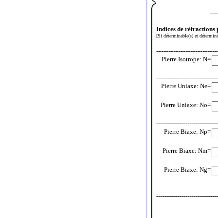
---
Indices de réfractions 
[Si déterminable(s) et déterminé
-------------------------
Pierre Isotrope: N=
-------------------------------
Pierre Uniaxe: Ne=
Pierre Uniaxe: No=
-------------------------------
Pierre Biaxe: Np=
Pierre Biaxe: Nm=
Pierre Biaxe: Ng=
-------------------------------