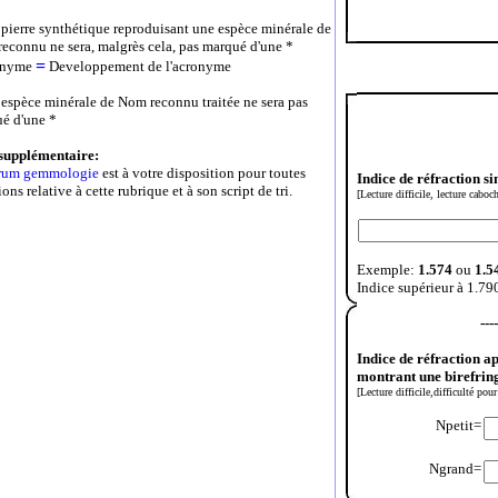
 pierre synthétique reproduisant une espèce minérale de
econnu ne sera, malgrès cela, pas marqué d'une *
=
onyme
Developpement de l'acronyme
 espèce minérale de Nom reconnu traitée ne sera pas
é d'une *
supplémentaire:
rum gemmologie
est à votre disposition pour toutes
Indice de réfraction si
ons relative à cette rubrique et à son script de tri.
[Lecture difficile, lecture caboc
Exemple:
1.574
ou
1.5
Indice supérieur à 1.79
---
Indice de réfraction a
montrant une birefrin
[Lecture difficile,difficulté po
Npetit=
Ngrand=