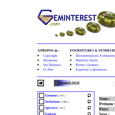
A PROPOS de :
FOURNITURES & VENDEURS 
Copyright
Documentations, Formations
Donations
Matériel, Outils
...
Vos Données
Pierres, Gemmes...
Ce Site
Expertise, Laboratoire...
Gemmes
( 417 )
Nom :
Inclusions
( 1491 )
Prénom 
Spectres
( 225 )
Pays:
Galerie
Sexe :