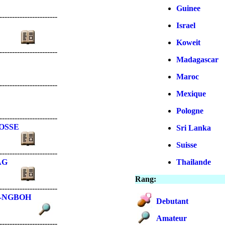
Guinee
-----------------------
Israel
Koweit
-----------------------
Madagascar
Maroc
-----------------------
Mexique
Pologne
-----------------------
OSSE
Sri Lanka
Suisse
-----------------------
AG
Thailande
Rang:
-----------------------
I-NGBOH
Debutant
Amateur
-----------------------