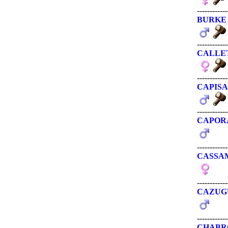
------------
BURKE
------------
CALLE
------------
CAPIS
------------
CAPOR
------------
CASSA
------------
CAZUG
------------
CHABR