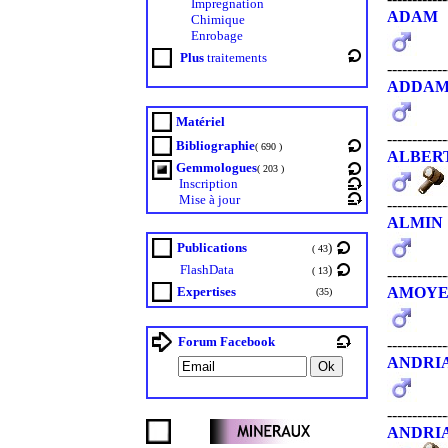
Impregnation
ADAM
Chimique
Enrobage
Plus
traitements
------------
ADDAM
Matériel
------------
Bibliographie
( 690 )
ALBER
Gemmologues
( 203 )
Inscription
Mise à jour
------------
ALMIN
Publications
)
( 43
FlashData
)
( 13
------------
Expertises
AMOYE
(35)
Forum Facebook
------------
ANDRI
------------
ANDRI