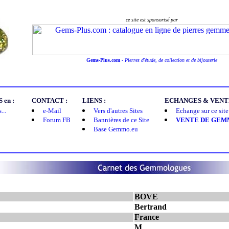
ce site est sponsorisé par
Gems-Plus.com
-
Pierres d'étude, de collection et de bijouterie
en :
CONTACT :
LIENS :
ECHANGES & VENTE
...
e-Mail
Vers d'autres Sites
Echange sur ce site 
Forum FB
Bannières de ce Site
VENTE DE GEM
Base Gemmo.eu
BOVE
:
Bertrand
France
M