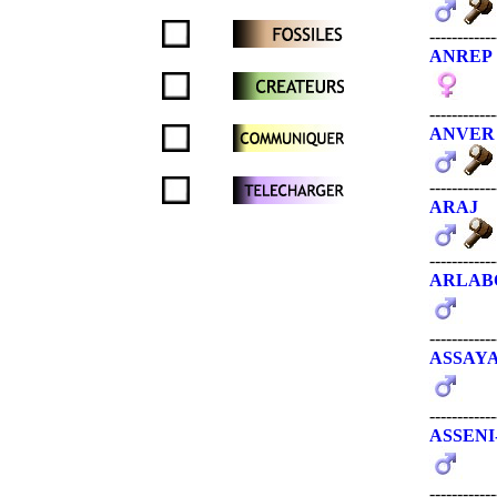
------------
ANREP
------------
ANVER
------------
ARAJ
------------
ARLAB
------------
ASSAY
------------
ASSEN
------------