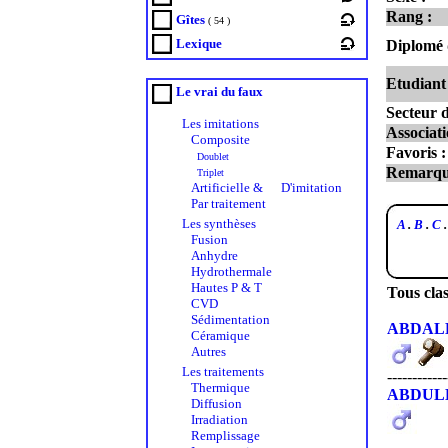
Rang :
Gîtes
( 54 )
Lexique
Diplomé 
Etudiant 
Le vrai du faux
Secteur d
Les imitations
Associati
Composite
Favoris :
Doublet
Remarqu
Triplet
Artificielle &
D'imitation
Par traitement
Les synthèses
A
.
B
.
C
Fusion
Anhydre
Hydrothermale
Hautes P & T
Tous cla
CVD
Sédimentation
ABDAL
Céramique
Autres
Les traitements
------------
Thermique
ABDUL
Diffusion
Irradiation
Remplissage
------------