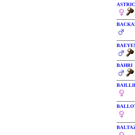
ASTRI
------------
BACKA
------------
BAEYE
------------
BAHRI
------------
BAILL
------------
BALLO
------------
BALTA