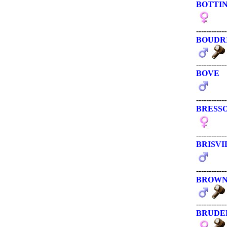
BOTTI
------------
BOUDR
------------
BOVE
------------
BRESS
------------
BRISVI
------------
BROW
------------
BRUDE