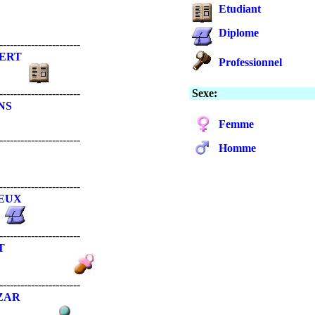
Etudiant
C
Diplome
-----------------------
ERT
Professionnel
-----------------------
Sexe:
NS
Femme
-----------------------
Homme
-----------------------
IEUX
-----------------------
T
-----------------------
ZAR