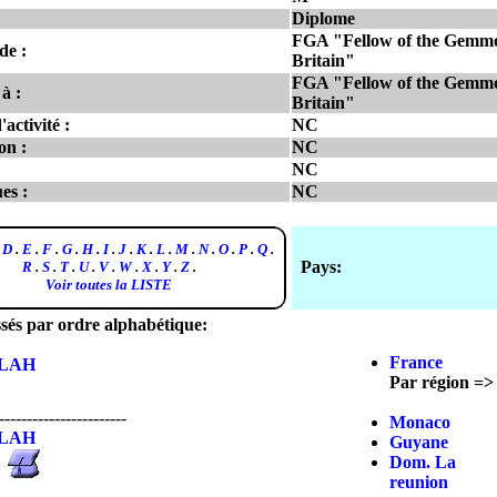
Diplome
FGA "Fellow of the Gemmol
de :
Britain"
FGA "Fellow of the Gemmol
à :
Britain"
'activité :
NC
on :
NC
NC
es :
NC
.
D
.
E
.
F
.
G
.
H
.
I
.
J
.
K
.
L
.
M
.
N
.
O
.
P
.
Q
.
Pays:
R
.
S
.
T
.
U
.
V
.
W
.
X
.
Y
.
Z
.
Voir toutes la LISTE
ssés par ordre alphabétique:
France
LAH
Par région =>
-----------------------
Monaco
LAH
Guyane
Dom. La
reunion
-----------------------