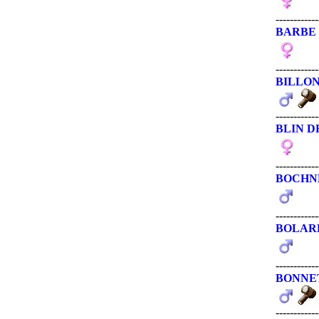
------------
BARBE
------------
BILLO
------------
BLIN 
------------
BOCHN
------------
BOLAR
------------
BONNE
------------