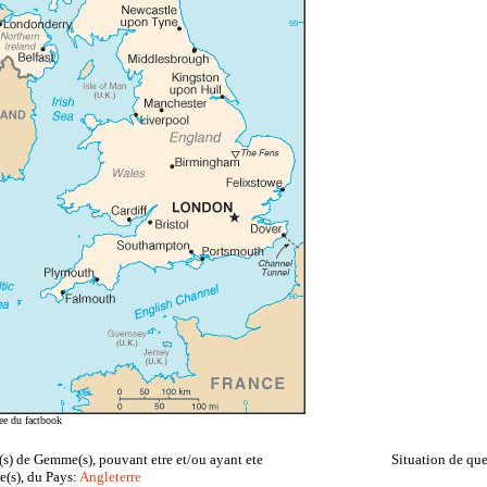
ree du factbook
(s) de Gemme(s), pouvant etre et/ou ayant ete
Situation de que
te(s), du Pays:
Angleterre