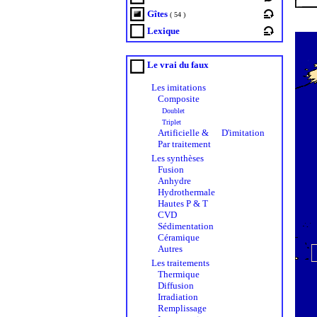
Gîtes
( 54 )
Lexique
Le vrai du faux
Les imitations
Composite
Doublet
Triplet
Artificielle &
D'imitation
Par traitement
Les synthèses
Fusion
Anhydre
Hydrothermale
Hautes P & T
CVD
Sédimentation
Céramique
Autres
Les traitements
Thermique
Diffusion
Irradiation
Remplissage