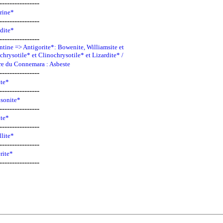
----------------
313
rine*
----------------
314
dite*
----------------
ntine => Antigorite*: Bowenite, Williamsite et
chrysotile* et Clinochrysotile* et Lizardite* /
146
e du Connemara : Asbeste
----------------
162
ite*
----------------
142
sonite*
----------------
370
ite*
----------------
381
lite*
----------------
384
rite*
----------------