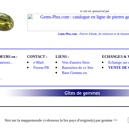
ce site est sponsorisé par
Gems-Plus.com
-
Pierres d'étude, de collection et de bijoute
URS en :
CONTACT :
LIENS :
ECHANGES & V
tions...
e-Mail
Vers d'autres Sites
Echange sur ce
Forum FB
Bannières de ce Site
VENTE DE
Base Gemmo.eu
..
Voir sur la mappemonde ci-dessous le/les pays d'origine(s) par gemme =>